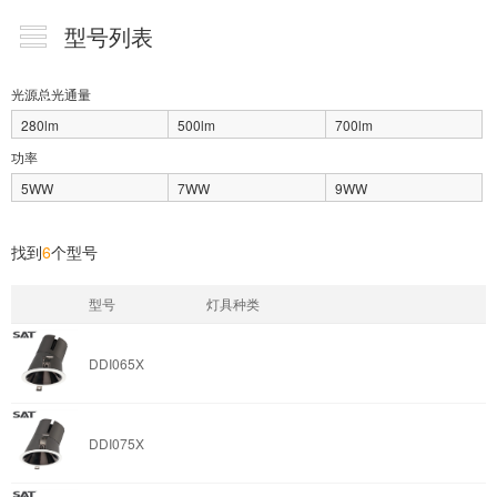
型号列表
光源总光通量
280lm
500lm
700lm
功率
5WW
7WW
9WW
找到
6
个型号
型号
灯具种类
DDI065X
DDI075X